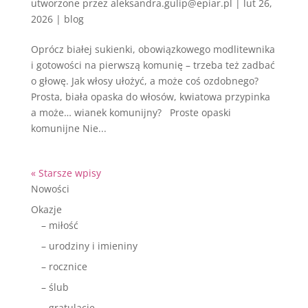
utworzone przez
aleksandra.gulip@epiar.pl
|
lut 26,
2026
|
blog
Oprócz białej sukienki, obowiązkowego modlitewnika
i gotowości na pierwszą komunię – trzeba też zadbać
o głowę. Jak włosy ułożyć, a może coś ozdobnego?
Prosta, biała opaska do włosów, kwiatowa przypinka
a może… wianek komunijny? Proste opaski
komunijne Nie...
« Starsze wpisy
Nowości
Okazje
– miłość
– urodziny i imieniny
– rocznice
– ślub
– gratulacje