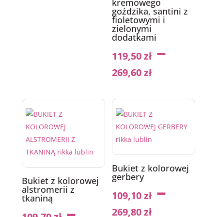
kremowego
goździka, santini z
fioletowymi i
zielonymi
dodatkami
–
119,50
zł
269,60
zł
Bukiet z kolorowej
gerbery
Bukiet z kolorowej
–
alstromerii z
109,10
zł
tkaniną
–
269,80
zł
109,70
zł