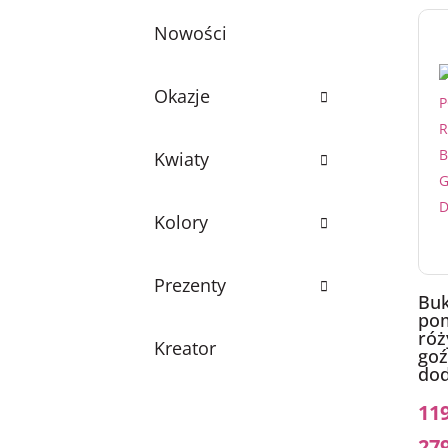
Nowości
Okazje
Kwiaty
Kolory
Prezenty
Buk
po
róż
Kreator
goź
dod
11
27