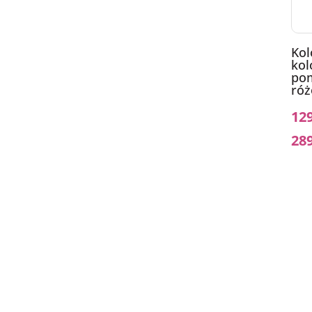
Kol
kol
po
róż
12
28