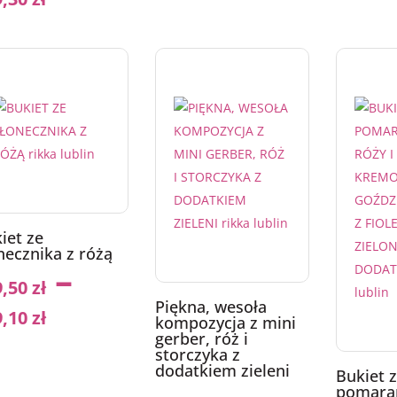
iet ze
necznika z różą
–
9,50
zł
Piękna, wesoła
9,10
zł
kompozycja z mini
gerber, róż i
storczyka z
dodatkiem zieleni
Bukiet 
pomara