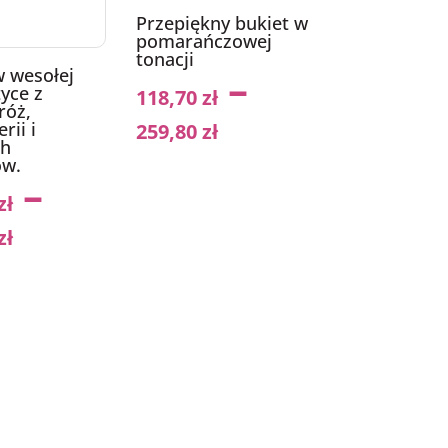
Przepiękny bukiet w
pomarańczowej
tonacji
–
w wesołej
tyce z
118,70
zł
róż,
rii i
259,80
zł
ch
ów.
–
zł
zł