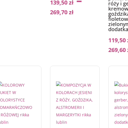
–
139,50
zł
róży i g
kremow
269,70
zł
goździka
fioletow
zielony
dodatk
119,50
269,60