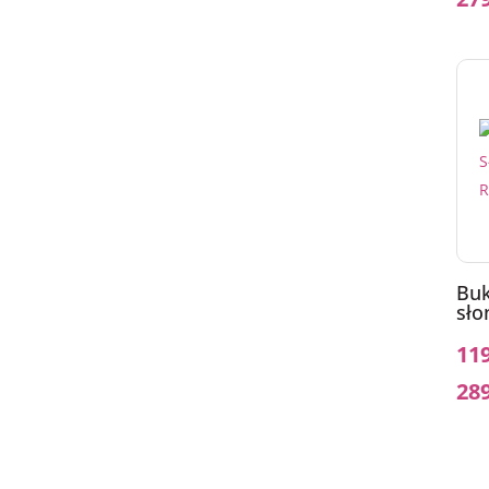
Buk
sło
11
28