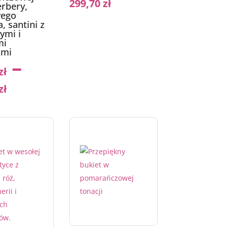
299,70
zł
erbery,
ego
, santini z
ymi i
mi
ami
–
zł
zł