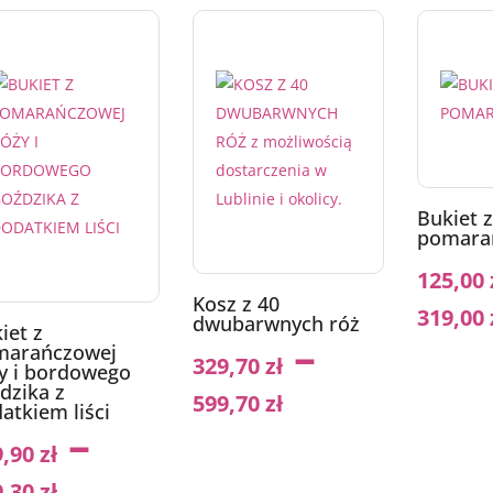
Bukiet z
pomara
125,00
Kosz z 40
319,00
dwubarwnych róż
iet z
–
marańczowej
329,70
zł
y i bordowego
dzika z
599,70
zł
atkiem liści
–
9,90
zł
9,30
zł