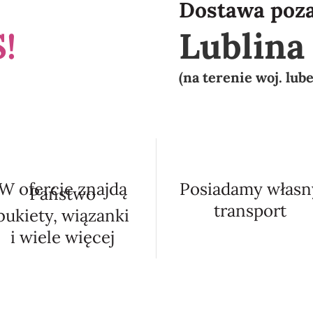
Dostawa poz
!
Lublin
(na terenie woj. lub
W ofercie znajdą
Posiadamy własn
Państwo
transport
bukiety, wiązanki
i wiele więcej