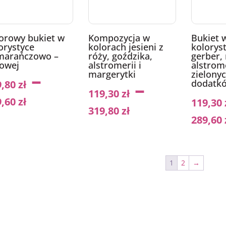
orowy bukiet w
Kompozycja w
Bukiet 
orystyce
kolorach jesieni z
kolorys
marańczowo –
róży, goździka,
gerber, 
owej
alstromerii i
alstrome
–
margerytki
zielony
–
dodatk
9,80
zł
119,30
zł
9,60
zł
119,30
319,80
zł
289,60
1
2
→