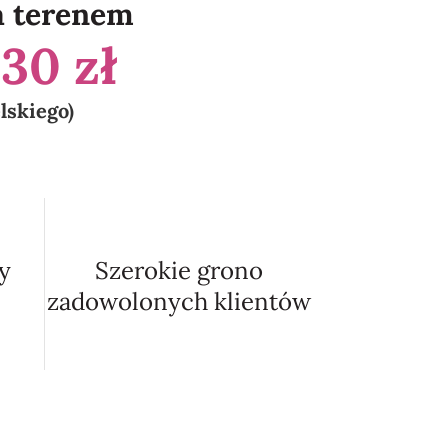
a terenem
a
30 zł
elskiego)
y
Szerokie grono
zadowolonych klientów