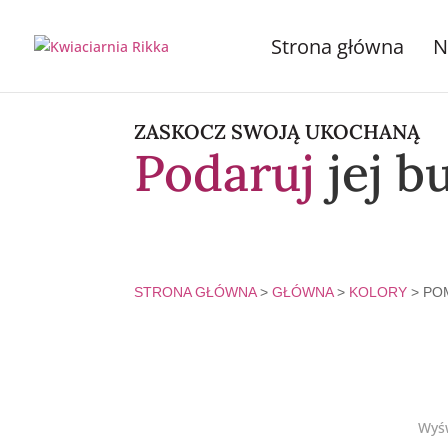
Strona główna
N
ZASKOCZ SWOJĄ UKOCHANĄ
Podaruj
jej b
STRONA GŁÓWNA
>
GŁÓWNA
>
KOLORY
> PO
Wyśw