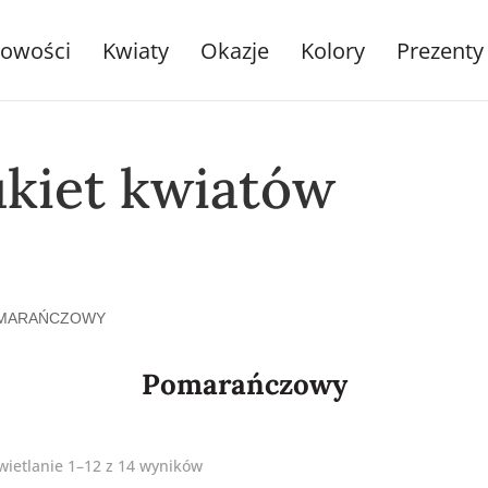
owości
Kwiaty
Okazje
Kolory
Prezenty
ukiet kwiatów
MARAŃCZOWY
Pomarańczowy
ietlanie 1–12 z 14 wyników