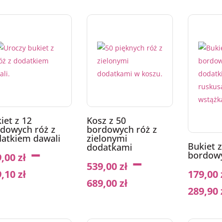
iet z 12
Kosz z 50
dowych róż z
bordowych róż z
atkiem dawali
zielonymi
–
Bukiet z
dodatkami
–
bordow
9,00
zł
539,00
zł
9,10
zł
179,00
689,00
zł
289,90