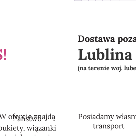
Dostawa poz
!
Lublin
(na terenie woj. lub
W ofercie znajdą
Posiadamy własn
Państwo
transport
bukiety, wiązanki