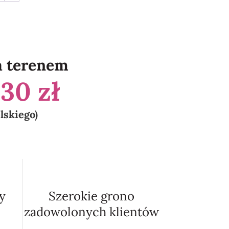
a terenem
a
30 zł
elskiego)
y
Szerokie grono
zadowolonych klientów