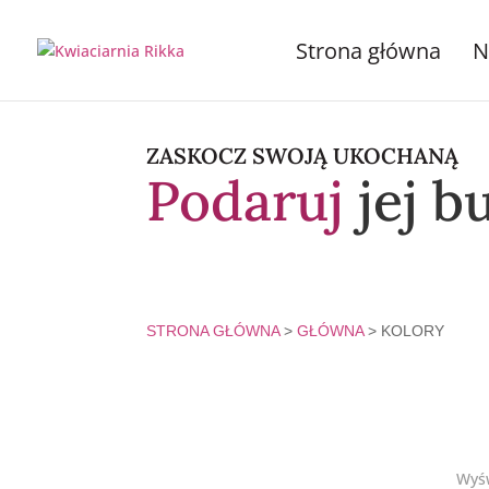
Strona główna
N
ZASKOCZ SWOJĄ UKOCHANĄ
Podaruj
jej b
STRONA GŁÓWNA
>
GŁÓWNA
> KOLORY
Wyśw