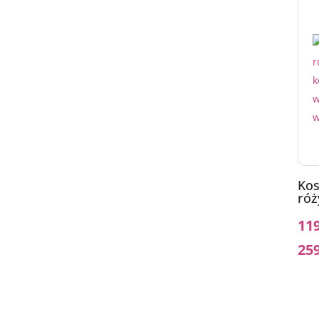
Kos
róż
11
25