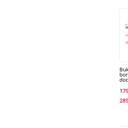
Buk
bor
dod
17
28