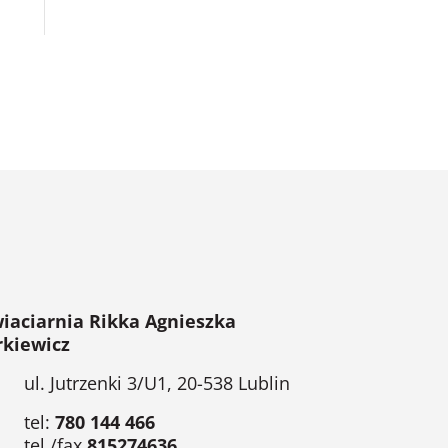
iaciarnia Rikka Agnieszka
rkiewicz
ul. Jutrzenki 3/U1, 20-538 Lublin
tel:
780 144 466
tel./fax
815274636