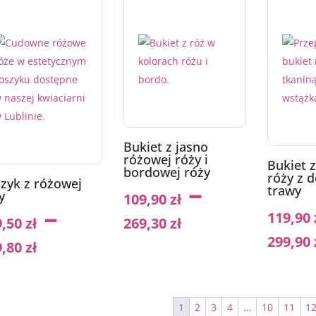
Bukiet z jasno
różowej róży i
Bukiet 
bordowej róży
róży z 
–
zyk z różowej
trawy
y
109,90
zł
–
119,90
9,50
zł
269,30
zł
299,90
9,80
zł
1
2
3
4
…
10
11
1