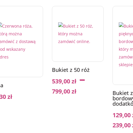
Bukiet z 50 róż
–
539,00
zł
ża
799,00
zł
Bukiet z
,30
zł
bordowy
dodatk
129,00
239,00