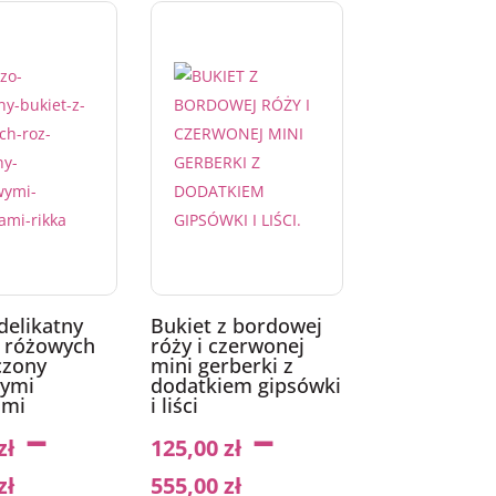
delikatny
Bukiet z bordowej
z różowych
róży i czerwonej
czony
mini gerberki z
wymi
dodatkiem gipsówki
ami
i liści
–
–
zł
125,00
zł
zł
555,00
zł