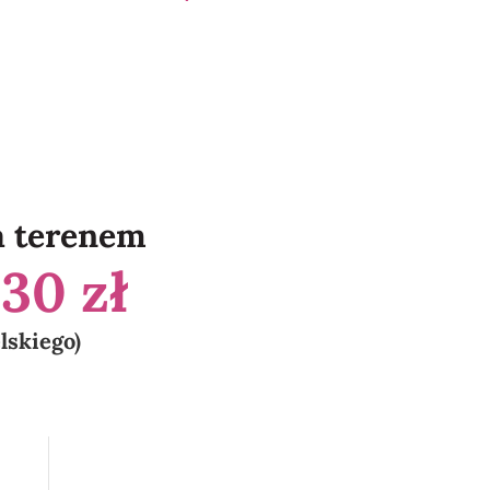
a terenem
a
30 zł
elskiego)