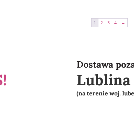
1
2
3
4
→
Dostawa poz
!
Lublin
(na terenie woj. lub