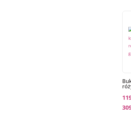
Buk
róż
11
30