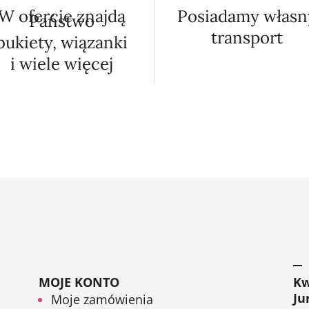
W ofercie znajdą
Posiadamy własn
Państwo
transport
bukiety, wiązanki
i wiele więcej
MOJE KONTO
Kw
Ju
Moje zamówienia