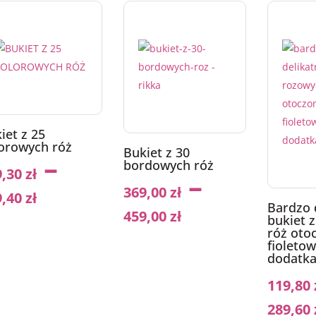
iet z 25
orowych róż
Bukiet z 30
–
bordowych róż
9,30
zł
–
369,00
zł
9,40
zł
Bardzo 
459,00
zł
bukiet 
róż oto
fioleto
dodatk
119,80
289,60