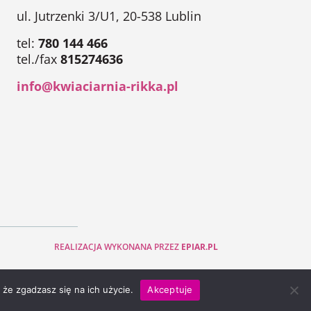
ul. Jutrzenki 3/U1, 20-538 Lublin
tel:
780 144 466
tel./fax
815274636
info@kwiaciarnia-rikka.pl
REALIZACJA WYKONANA PRZEZ
EPIAR.PL
 że zgadzasz się na ich użycie.
Akceptuje