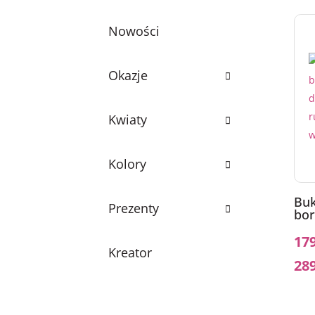
Nowości
Okazje
Kwiaty
Kolory
Buk
Prezenty
bor
17
Kreator
28