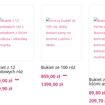
iet z 12
Bukiet ze 100 róż
–
dowych róż
–
859,00
zł
Bukiet z
9,00
zł
liśćmi a
1399,00
zł
9,90
zł
89,80
z
209,70