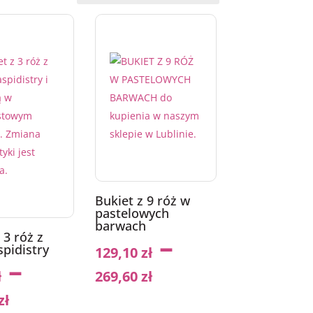
Bukiet z 9 róż w
pastelowych
barwach
–
 3 róż z
spidistry
129,10
zł
–
ł
269,60
zł
zł