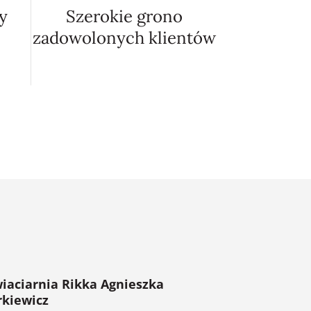
y
Szerokie grono
zadowolonych klientów
iaciarnia Rikka Agnieszka
rkiewicz