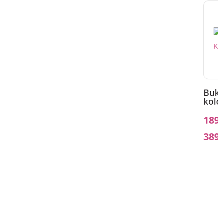
Buk
kol
18
38