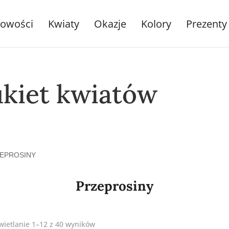
owości
Kwiaty
Okazje
Kolory
Prezenty
ukiet kwiatów
EPROSINY
Przeprosiny
ietlanie 1–12 z 40 wyników