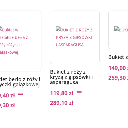
Bukiet z
149,00
Bukiet z róży z
kryzą z gipsówki i
259,30
iet berło z róży i
asparagusa
yczki gałązkowej
–
–
119,80
zł
9,40
zł
289,10
zł
9,30
zł