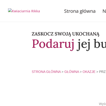
Strona główna
N
ZASKOCZ SWOJĄ UKOCHANĄ
Podaruj
jej b
STRONA GŁÓWNA
>
GŁÓWNA
>
OKAZJE
> PRZ
Wyśw