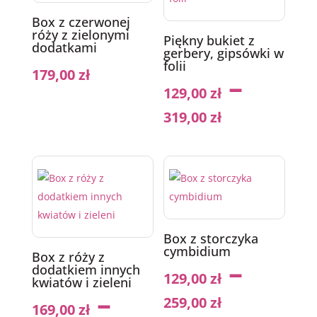
Box z czerwonej
róży z zielonymi
Piękny bukiet z
dodatkami
gerbery, gipsówki w
folii
179,00
zł
–
129,00
zł
319,00
zł
Box z storczyka
cymbidium
Box z róży z
–
dodatkiem innych
129,00
zł
kwiatów i zieleni
–
259,00
zł
169,00
zł