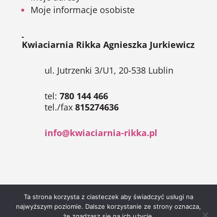
Moje informacje osobiste
Kwiaciarnia Rikka Agnieszka Jurkiewicz
ul. Jutrzenki 3/U1, 20-538 Lublin
tel:
780 144 466
tel./fax
815274636
info@kwiaciarnia-rikka.pl
Ta strona korzysta z ciasteczek aby świadczyć usługi na
REALIZACJA WYKONANA PRZEZ
EPIAR.PL
najwyższym poziomie. Dalsze korzystanie ze strony oznacza,
że zgadzasz się na ich użycie.