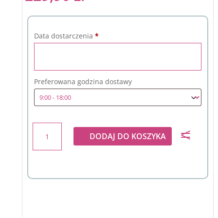
Data dostarczenia
*
Preferowana godzina dostawy
ilość
DODAJ DO KOSZYKA
Stroik
wielkanocny
6