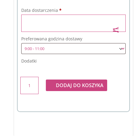
Data dostarczenia
*
Preferowana godzina dostawy
Dodatki
ilość
DODAJ DO KOSZYKA
Bukiet
z
czerwonego
goździka
z
folią