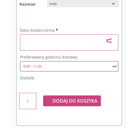
Rozmiar
Data dostarczenia
*
Preferowana godzina dostawy
Dodatki
ilość
DODAJ DO KOSZYKA
Bukiet
z
bordowej
margerytki