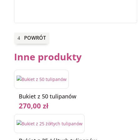
i
alstromerii
z
żółtym
solidago
POWRÓT
Inne produkty
Bukiet z 50 tulipanów
270,00
zł