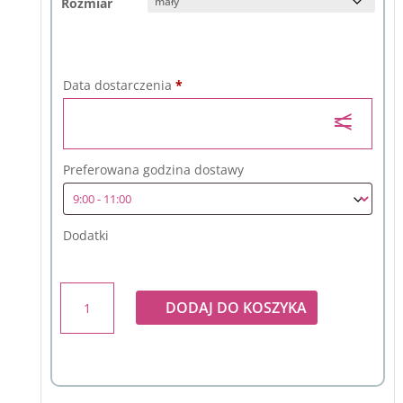
Rozmiar
Data dostarczenia
*
Preferowana godzina dostawy
Dodatki
ilość
DODAJ DO KOSZYKA
Bukiet
z
11
róż
bez