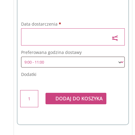
Data dostarczenia
*
Preferowana godzina dostawy
Dodatki
ilość
DODAJ DO KOSZYKA
Bukiet
w
różowej
kolorystyce
z
goździka