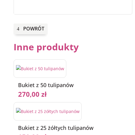
i
mini
gerbery
POWRÓT
Inne produkty
Bukiet z 50 tulipanów
270,00
zł
Bukiet z 25 żółtych tulipanów