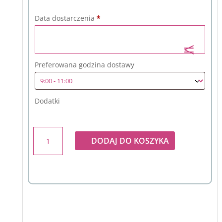
Data dostarczenia
*
Preferowana godzina dostawy
Dodatki
ilość
DODAJ DO KOSZYKA
Bukiet
tulipanów
w
jasnoróżowej
kolorystyce