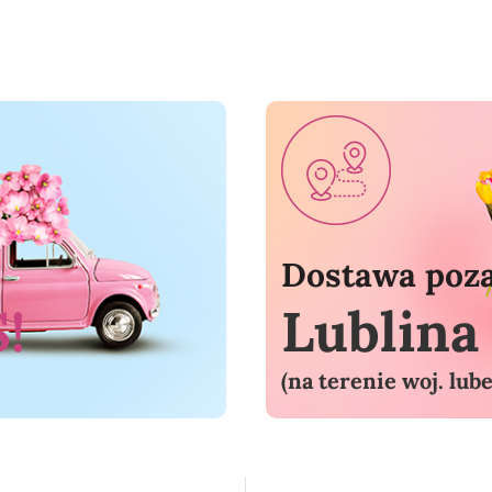
Dostawa poz
!
Lublin
(na terenie woj. lub