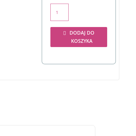
ilość
Bukiet
niespodzianka
DODAJ DO
KOSZYKA