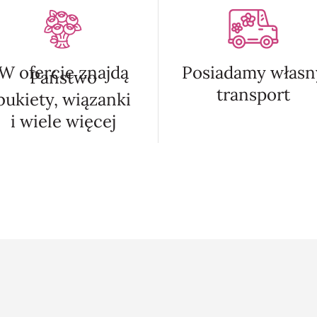
W ofercie znajdą
Posiadamy własn
Państwo
transport
bukiety, wiązanki
i wiele więcej