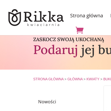
Strona główna
ZASKOCZ SWOJĄ UKOCHANĄ
Podaruj
jej b
STRONA GŁÓWNA
>
GŁÓWNA
>
KWIATY
>
BUK
Nowości