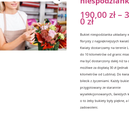
niespodzian
190,00
zł
–
3
0
zł
Bukiet niespodzianka układany 
florysty z najpiękniejszych kwia
Kwiaty dostarczamy na terenie Lu
do 10 kilometrów od granic miast
ma być dostarczony dalej niż ta o
możliwe za dopłatą 30 zł (jednak 
kilometrów od Lublina). Do kwi
bilecik z życzeniami. Każdy bukiet
przygotowany ze starannie
wyselekcjonowanych, świeżych 
o to żeby bukiety były piękne, a 
zadowoleni.