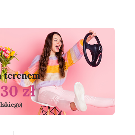
a terenem
a
30 zł
elskiego)