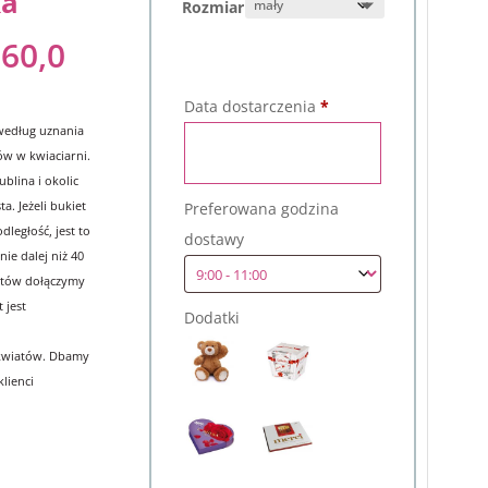
ka
Rozmiar
60,0
Data dostarczenia
*
według uznania
tów w kwiaciarni.
blina i okolic
a. Jeżeli bukiet
Preferowana godzina
dległość, jest to
dostawy
nie dalej niż 40
atów dołączymy
 jest
Dodatki
kwiatów. Dbamy
klienci