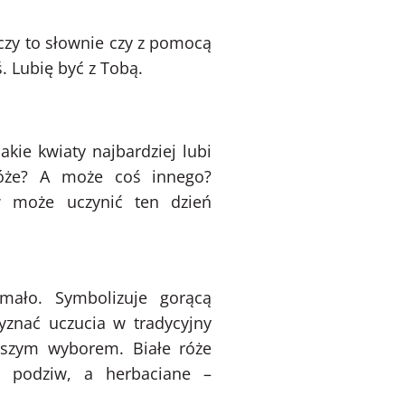
 czy to słownie czy z pomocą
. Lubię być z Tobą.
akie kwiaty najbardziej lubi
róże? A może coś innego?
 może uczynić ten dzień
mało. Symbolizuje gorącą
yznać uczucia w tradycyjny
pszym wyborem. Białe róże
 i podziw, a herbaciane –