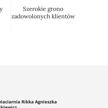
y
Szerokie grono
zadowolonych klientów
iaciarnia Rikka Agnieszka
rkiewicz