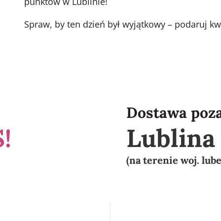
punktów w Lublinie!
Spraw, by ten dzień był wyjątkowy – podaruj kw
Dostawa poz
!
Lublin
(na terenie woj. lub