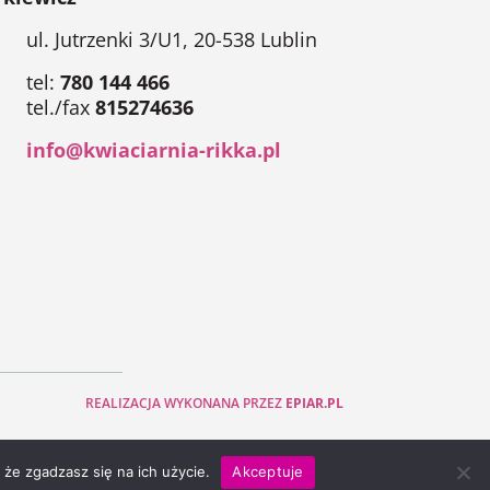
ul. Jutrzenki 3/U1, 20-538 Lublin
tel:
780 144 466
tel./fax
815274636
info@kwiaciarnia-rikka.pl
REALIZACJA WYKONANA PRZEZ
EPIAR.PL
 że zgadzasz się na ich użycie.
Akceptuje