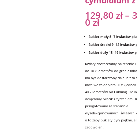
cymbidium z 
129,80
zł
–
3
0
zł
Bukiet mały 5 -7 kwiatów plu
Bukiet średni 9 -12 kwiatów 
Bukiet duży 15 -19 kwiatów p
Kwiaty dostarczamy na terenie Lu
do 10 kilometrów od granic miast
ma być dostarczony dalej niż ta o
możliwe za dopłatą 30 zł (jednak 
40 kilometrów od Lublina). Do 
dołączymy bilecik z życzeniami. K
przygotowany ze starannie
wyselekcjonowanych, świeżych 
o to żeby bukiety były piękne, a 
zadowoleni.