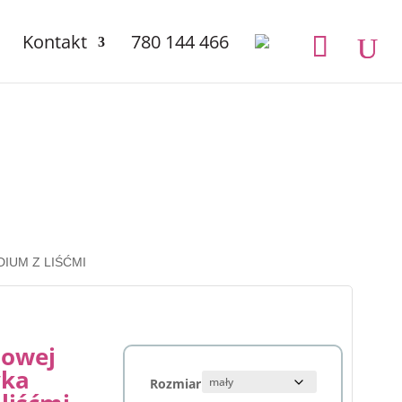
Kontakt
780 144 466
IUM Z LIŚĆMI
dowej
yka
Rozmiar