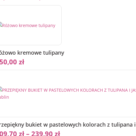
óżowo kremowe tulipany
50,00
zł
rzepiękny bukiet w pastelowych kolorach z tulipana i
09,70
zł
–
239,90
zł