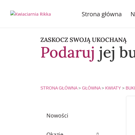
Strona główna
N
ZASKOCZ SWOJĄ UKOCHANĄ
Podaruj
jej b
STRONA GŁÓWNA
>
GŁÓWNA
>
KWIATY
>
BUK
Nowości
Okazje