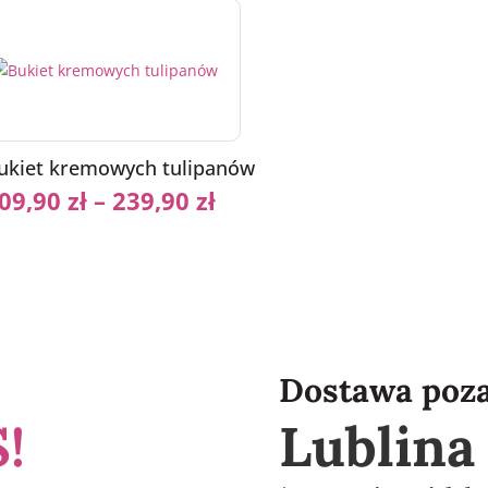
ukiet kremowych tulipanów
09,90
zł
–
239,90
zł
Dostawa poz
!
Lublin