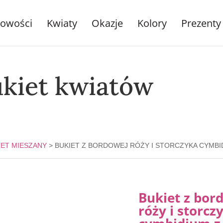
owości
Kwiaty
Okazje
Kolory
Prezenty
ukiet kwiatów
IET MIESZANY
> BUKIET Z BORDOWEJ RÓŻY I STORCZYKA CYMBID
Bukiet z bor
róży i storcz