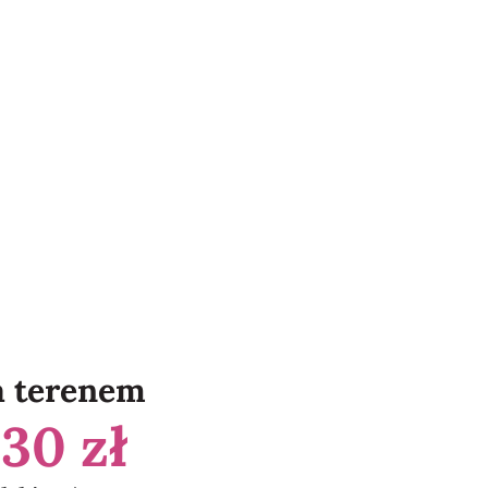
a terenem
a
30 zł