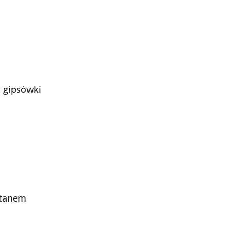
 gipsówki
atanem