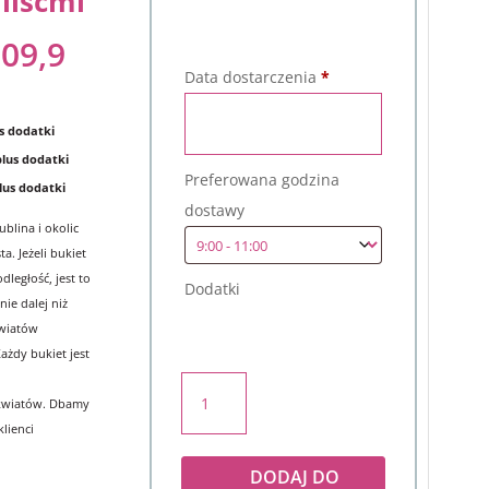
liśćmi
09,9
Data dostarczenia
*
s dodatki
plus dodatki
Preferowana godzina
lus dodatki
dostawy
blina i okolic
a. Jeżeli bukiet
dległość, jest to
Dodatki
nie dalej niż
kwiatów
ażdy bukiet jest
ilość
kwiatów. Dbamy
Bukiet
klienci
z
bordowej
DODAJ DO
róży